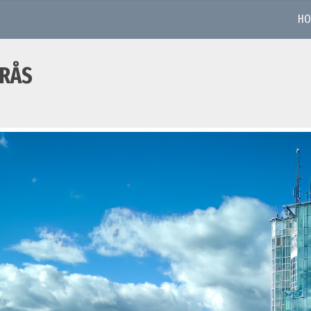
HO
RÅS