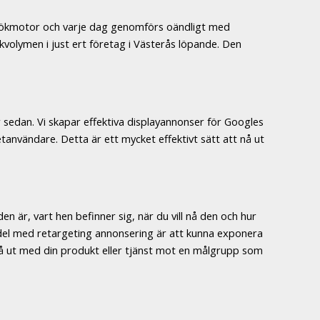
 sökmotor och varje dag genomförs oändligt med
kvolymen i just ert företag i Västerås löpande. Den
r sedan. Vi skapar effektiva displayannonser för Googles
etanvändare. Detta är ett mycket effektivt sätt att nå ut
 är, vart hen befinner sig, när du vill nå den och hur
fördel med retargeting annonsering är att kunna exponera
 då ut med din produkt eller tjänst mot en målgrupp som