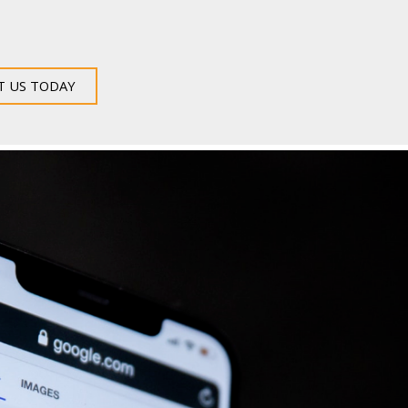
T US TODAY