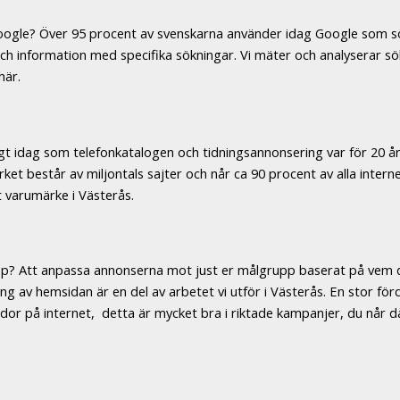
å Google? Över 95 procent av svenskarna använder idag Google som
och information med specifika sökningar. Vi mäter och analyserar sö
här.
tigt idag som telefonkatalogen och tidningsannonsering var för 20 å
ket består av miljontals sajter och når ca 90 procent av alla intern
t varumärke i Västerås.
upp? Att anpassa annonserna mot just er målgrupp baserat på vem den
ring av hemsidan är en del av arbetet vi utför i Västerås. En stor 
sidor på internet, detta är mycket bra i riktade kampanjer, du når