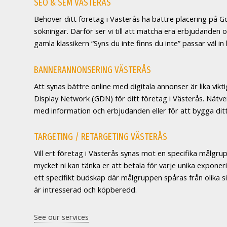
SEO & SEM VÄSTERÅS
Behöver ditt företag i Västerås ha bättre placering p
sökningar. Därför ser vi till att matcha era erbjudanden 
gamla klassikern “Syns du inte finns du inte” passar väl in 
BANNERANNONSERING VÄSTERÅS
Att synas bättre online med digitala annonser är lika vik
Display Network (GDN) för ditt företag i Västerås. Nätver
med information och erbjudanden eller för att bygga dit
TARGETING / RETARGETING VÄSTERÅS
Vill ert företag i Västerås synas mot en specifika målgr
mycket ni kan tänka er att betala för varje unika expone
ett specifikt budskap där målgruppen spåras från olika 
är intresserad och köpberedd.
See our services