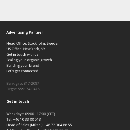
Advertising Partner
Head Office: Stockholm, Sweden
US Office: New York, NY
Get in touch with us
Scaling your organic growth
Building your brand
Let´s get connected
Bank giro: 317-2087
Orgnr: 559174-0476
Get in touch
Weekdays: 09:00 - 17:00 (CET)
Tel: +46 10 33 00 513
Head of Sales (Mikael): +46 72 304 88 55