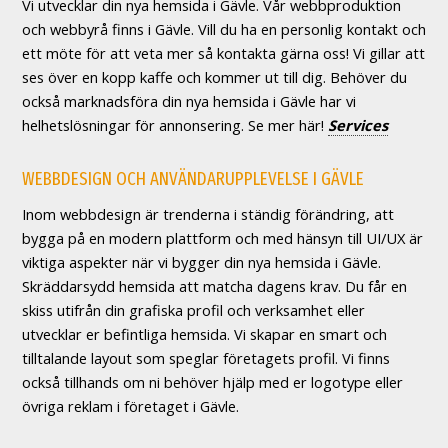
Vi utvecklar din nya hemsida i Gävle. Vår webbproduktion
och webbyrå finns i Gävle. Vill du ha en personlig kontakt och
ett möte för att veta mer så kontakta gärna oss! Vi gillar att
ses över en kopp kaffe och kommer ut till dig. Behöver du
också marknadsföra din nya hemsida i Gävle har vi
helhetslösningar för annonsering. Se mer här!
Services
WEBBDESIGN OCH ANVÄNDARUPPLEVELSE I GÄVLE
Inom webbdesign är trenderna i ständig förändring, att
bygga på en modern plattform och med hänsyn till UI/UX är
viktiga aspekter när vi bygger din nya hemsida i Gävle.
Skräddarsydd hemsida att matcha dagens krav. Du får en
skiss utifrån din grafiska profil och verksamhet eller
utvecklar er befintliga hemsida. Vi skapar en smart och
tilltalande layout som speglar företagets profil. Vi finns
också tillhands om ni behöver hjälp med er logotype eller
övriga reklam i företaget i Gävle.