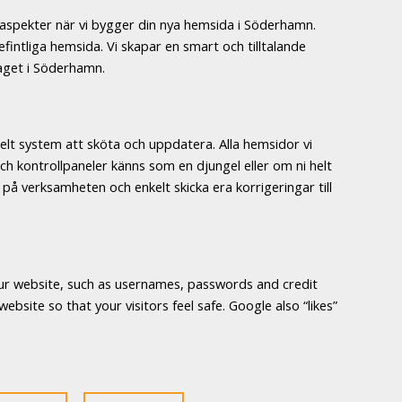
 aspekter när vi bygger din nya hemsida i Söderhamn.
fintliga hemsida. Vi skapar en smart och tilltalande
taget i Söderhamn.
lt system att sköta och uppdatera. Alla hemsidor vi
h kontrollpaneler känns som en djungel eller om ni helt
 på verksamheten och enkelt skicka era korrigeringar till
n your website, such as usernames, passwords and credit
bsite so that your visitors feel safe. Google also “likes”