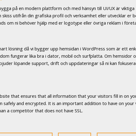
bygga på en modern plattform och med hänsyn till UI/UX är viktiga
iss utifrån din grafiska profil och verksamhet eller utvecklar er be
hands om ni behöver hjälp med er logotype eller övriga reklam i före
mart lösning då vi bygger upp hemsidan i WordPress som är ett enke
dom fungerar lika bra i dator, mobil och surfplatta. Om hemsidor oc
erbjuder löpande support, drift och uppdateringar så ni kan fokusera
ebsite that ensures that all information that your visitors fill in o
 safely and encrypted. It is an important addition to have on your we
han a competitor that does not have SSL.