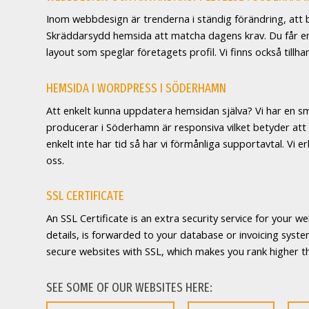
Inom webbdesign är trenderna i ständig förändring, att 
Skräddarsydd hemsida att matcha dagens krav. Du får en sk
layout som speglar företagets profil. Vi finns också till
HEMSIDA I WORDPRESS I SÖDERHAMN
Att enkelt kunna uppdatera hemsidan själva? Vi har en s
producerar i Söderhamn är responsiva vilket betyder att 
enkelt inte har tid så har vi förmånliga supportavtal. Vi 
oss.
SSL CERTIFICATE
An SSL Certificate is an extra security service for your w
details, is forwarded to your database or invoicing system
secure websites with SSL, which makes you rank higher t
SEE SOME OF OUR WEBSITES HERE: